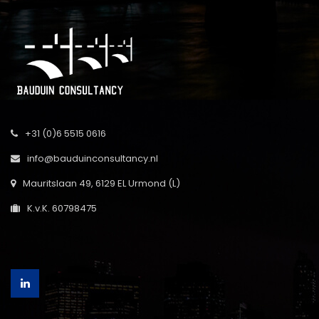
+31 (0)6 5515 0616
info@bauduinconsultancy.nl
Mauritslaan 49, 6129 EL Urmond (L)
K.v.K. 60798475