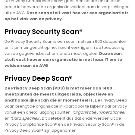
De Privacy Compliance Scan® geeft een helder en objectief
beeld in hoeverre de organisatie voldoet aan de verplichtingen
uit de AVG.
Deze scan stelt vast hoe ver een organisatie is
op het vlak van de privacy.
Privacy Security Scan®
De Privacy Security Scan is een scan met ruim 600 datapunten
en is primair gericht op het inzicht verkrijgen in de toepassing
van de gegevensbeschermende maatregelen.
Deze scan
stelt vast hoever een organisatie is met haar IT om te
voldoen aan de AVG
.
Privacy Deep Scan®
De Privacy Deep Scan (PDS) is met meer dan 1400
meetpunten de meest uitgebreide, objectieve en
onafhankelijke scan die er momenteel is.
De Privacy Deep
Scan brengt de organisatie in kaart door te kijken naar privacy
vanuit een drietal uitgangspunten:
‘Organisatie’
,
‘Operationeel’
en
‘Data specifiek’
. Dit betekent dus dat onderwerpen uit de
Privacy Compliance Scan® en de Privacy Security Scan® in de
Privacy Deep Scan® zijn opgenomen.