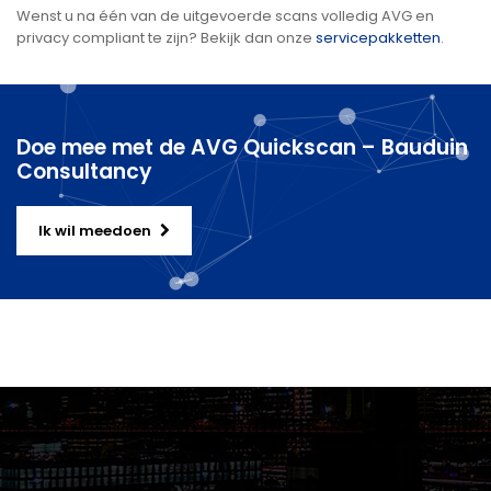
Wenst u na één van de uitgevoerde scans volledig AVG en
privacy compliant te zijn? Bekijk dan onze
servicepakketten
.
Doe mee met de AVG Quickscan – Bauduin
Consultancy
Ik wil meedoen